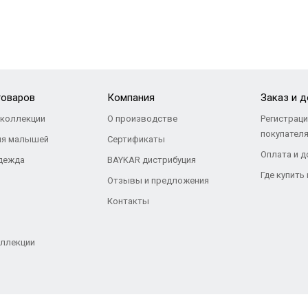
товаров
Компания
Заказ и 
коллекции
О производстве
Регистраци
покупател
ля малышей
Сертификаты
Оплата и д
дежда
BAYKAR дистрибуция
Где купить
Отзывы и предложения
Контакты
ллекции