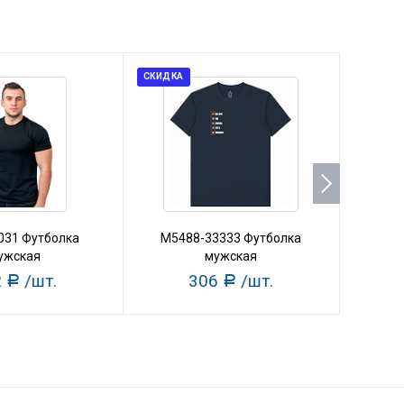
СКИДКА
СКИДКА
031 Футболка
M5488-33333 Футболка
M57
ужская
мужская
2
/шт.
306
/шт.
Р
Р