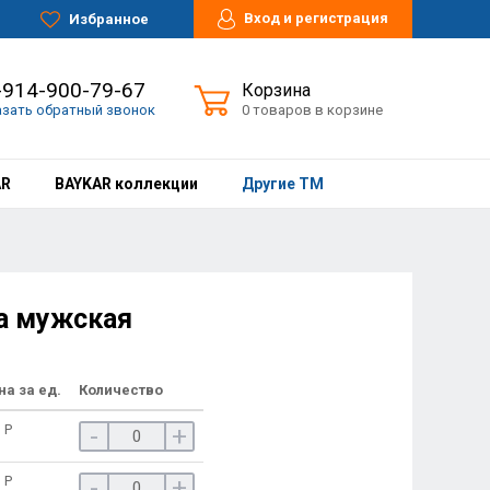
Вход и регистрация
Избранное
-914-900-79-67
Корзина
азать обратный звонок
0 товаров в корзине
AR
BAYKAR коллекции
Другие ТМ
а мужская
на за ед.
Количество
3
Р
-
+
3
Р
-
+