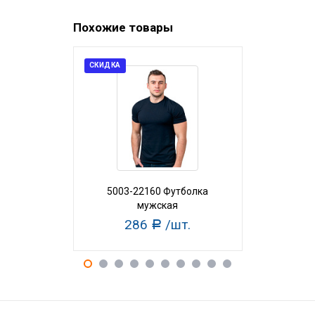
Похожие товары
СКИДКА
СКИДКА
5003-22160 Футболка
210/431 Ф
мужская
286
/шт.
59
Р