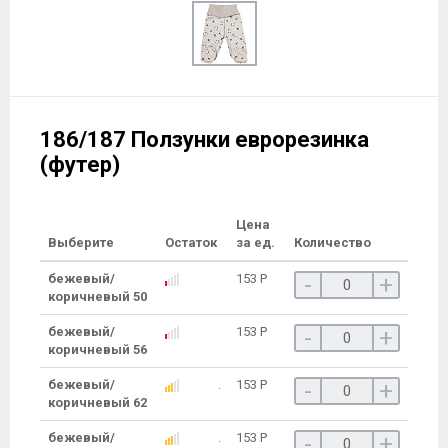
186/187 Ползунки еврорезинка
(футер)
Цена
Выберите
Остаток
за ед.
Количество
бежевый/
153
Р
-
+
коричневый 50
бежевый/
153
Р
-
+
коричневый 56
бежевый/
153
Р
-
+
коричневый 62
бежевый/
153
Р
-
+