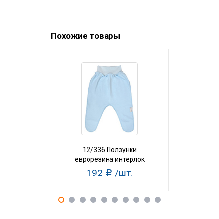
Похожие товары
12/336 Ползунки
26/306 По
еврорезина интерлок
192
/шт.
18
Р