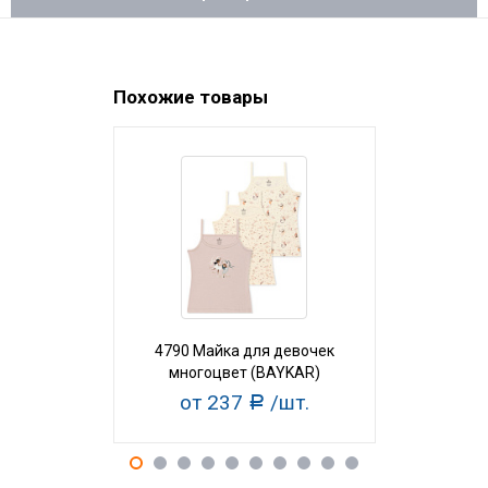
Похожие товары
4790 Майка для девочек
2566 Майк
многоцвет (BAYKAR)
многоц
от 237
/шт.
от 2
Р