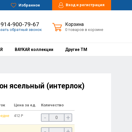
Вход и регистрация
Избранное
-914-900-79-67
Корзина
азать обратный звонок
0 товаров в корзине
AR
BAYKAR коллекции
Другие ТМ
он ясельный (интерлок)
ток
Цена за ед.
Количество
редне
412
Р
-
+
-
+