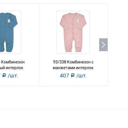
8 Комбинезон
93/338 Комбинезон с
17
ый интерлок
манжетами интерлок
яс
7
/шт.
407
/шт.
Р
Р