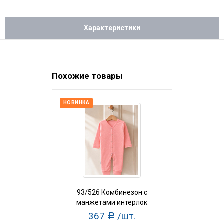
Характеристики
Похожие товары
НОВИНКА
НОВИНКА
93/526 Комбинезон с
93/527 
манжетами интерлок
манжет
367
/шт.
36
Р