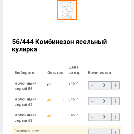
56/444 Комбинезон ясельный
кулирка
Цена
Выберите
Остаток
за ед.
Количество
молочный/
345
Р
-
+
серый 56
молочный/
345
Р
-
+
серый 62
молочный/
345
Р
-
+
серый 68
Заказать все
-
+