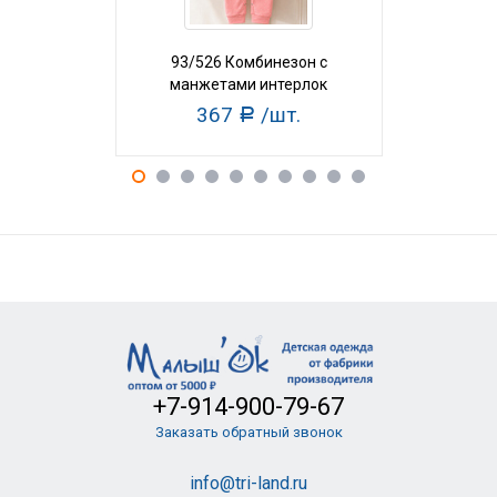
93/526 Комбинезон с
93/527 
манжетами интерлок
манжет
367
/шт.
36
Р
+7-914-900-79-67
Заказать обратный звонок
info@tri-land.ru