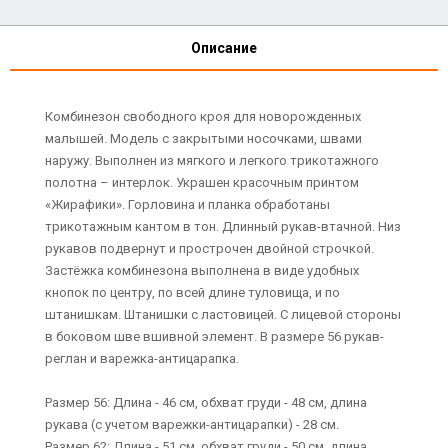
Описание
Комбинезон свободного кроя для новорожденных
малышей. Модель с закрытыми носочками, швами
наружу. Выполнен из мягкого и легкого трикотажного
полотна – интерлок. Украшен красочным принтом
«Жирафики». Горловина и планка обработаны
трикотажным кантом в тон. Длинный рукав-втачной. Низ
рукавов подвернут и прострочен двойной строчкой.
Застёжка комбинезона выполнена в виде удобных
кнопок по центру, по всей длине туловища, и по
штанишкам. Штанишки с ластовицей. С лицевой стороны
в боковом шве вшивной элемент. В размере 56 рукав-
реглан и варежка-антицарапка.
Размер 56: Длина - 46 см, обхват груди - 48 см, длина
рукава (с учетом варежки-антицарапки) - 28 см.
Размер 62: Длина - 51 см, обхват груди - 50 см, длина