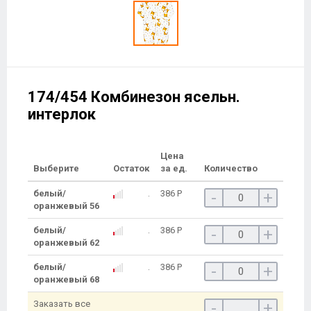
174/454 Комбинезон ясельн.
интерлок
Цена
Выберите
Остаток
за ед.
Количество
белый/
386
Р
-
+
оранжевый 56
белый/
386
Р
-
+
оранжевый 62
белый/
386
Р
-
+
оранжевый 68
Заказать все
-
+