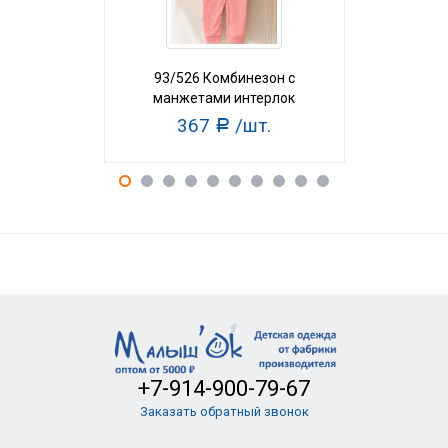
93/526 Комбинезон с
93/527 
манжетами интерлок
манжет
367
/шт.
36
Р
+7-914-900-79-67
Заказать обратный звонок