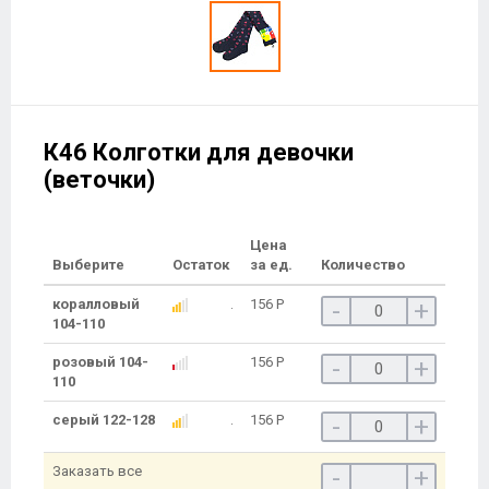
К46 Колготки для девочки
(веточки)
Цена
Выберите
Остаток
за ед.
Количество
коралловый
156
Р
-
+
104-110
розовый 104-
156
Р
-
+
110
серый 122-128
156
Р
-
+
Заказать все
-
+