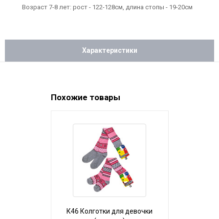
Возраст 7-8 лет: рост - 122-128см, длина стопы - 19-20см
Характеристики
Похожие товары
К46 Колготки для девочки
К46 Колго