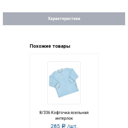
Характеристики
Похожие товары
8/336 Кофточка ясельная
175/306 Ко
интерлок
и
285
/шт.
27
Р