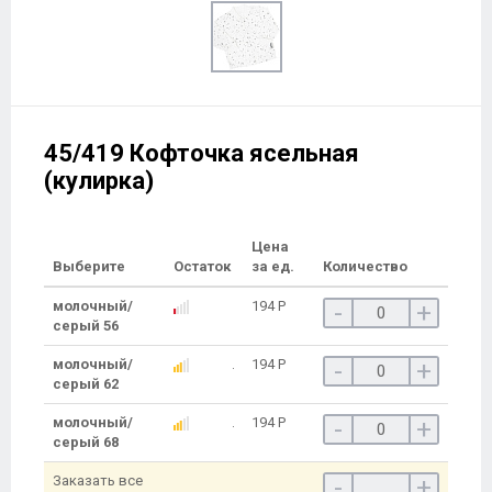
45/419 Кофточка ясельная
(кулирка)
Цена
Выберите
Остаток
за ед.
Количество
молочный/
194
Р
-
+
серый 56
молочный/
194
Р
-
+
серый 62
молочный/
194
Р
-
+
серый 68
Заказать все
-
+