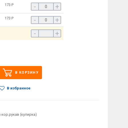
173
Р
-
+
173
Р
-
+
-
+
В КОРЗИНУ
В избранное
 кор.рукав (кулирка)