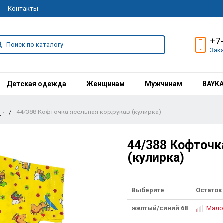
Контакты
+7
Зак
Детская одежда
Женщинам
Мужчинам
BAYK
и
44/388 Кофточка ясельная кор.рукав (кулирка)
44/388 Кофточк
(кулирка)
Выберите
Остаток
желтый/синий 68
Мало