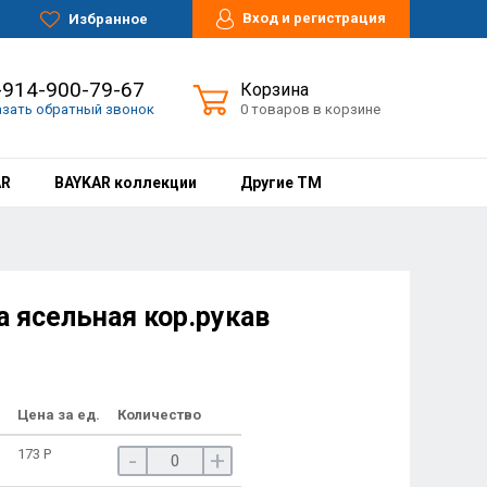
Вход и регистрация
Избранное
-914-900-79-67
Корзина
азать обратный звонок
0 товаров в корзине
AR
BAYKAR коллекции
Другие ТМ
а ясельная кор.рукав
Цена за ед.
Количество
173
Р
-
+