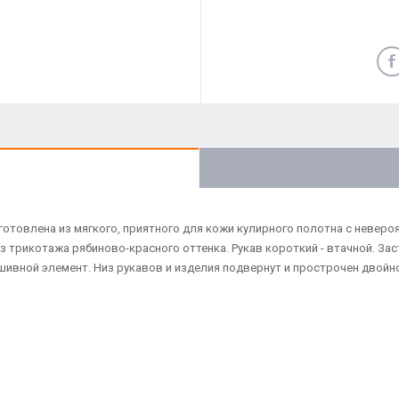
товлена из мягкого, приятного для кожи кулирного полотна с невероя
з трикотажа рябиново-красного оттенка. Рукав короткий - втачной. За
вшивной элемент. Низ рукавов и изделия подвернут и прострочен двой