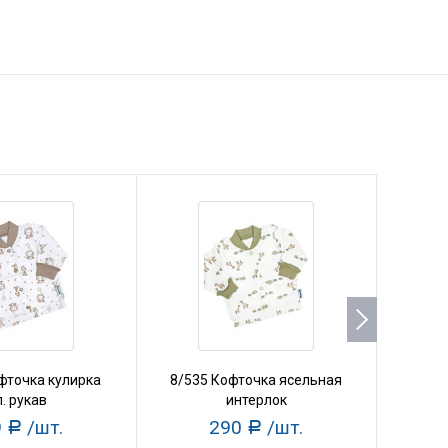
фточка кулирка
8/535 Кофточка ясельная
45/43
. рукав
интерлок
9
/шт.
290
/шт.
Р
Р