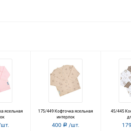
ка ясельная
175/449 Кофточка ясельная
45/445 Ко
ок
интерлок
дл
/шт.
400
/шт.
17
Р