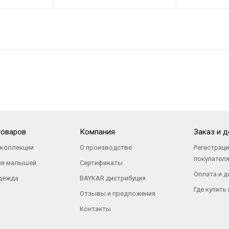
товаров
Компания
Заказ и 
коллекции
О производстве
Регистраци
покупател
ля малышей
Сертификаты
Оплата и д
дежда
BAYKAR дистрибуция
Где купить
Отзывы и предложения
Контакты