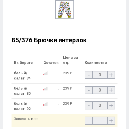
85/376 Брючки интерлок
Цена за
Выберите
Остаток
ед.
Количество
белый/
239
Р
-
+
салат. 74
белый/
239
Р
-
+
салат. 80
белый/
239
Р
-
+
салат. 92
Заказать все
-
+