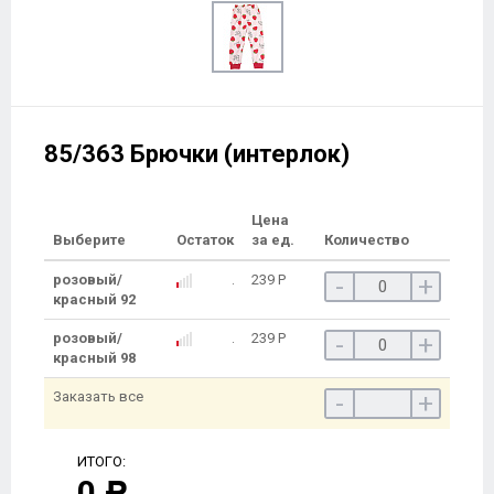
85/363 Брючки (интерлок)
Цена
Выберите
Остаток
за ед.
Количество
розовый/
239
Р
-
+
красный 92
розовый/
239
Р
-
+
красный 98
Заказать все
-
+
ИТОГО:
0
Р