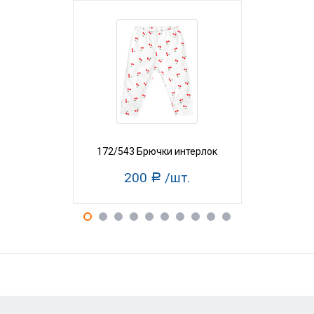
172/543 Брючки интерлок
172/454 Б
200
/шт.
22
Р