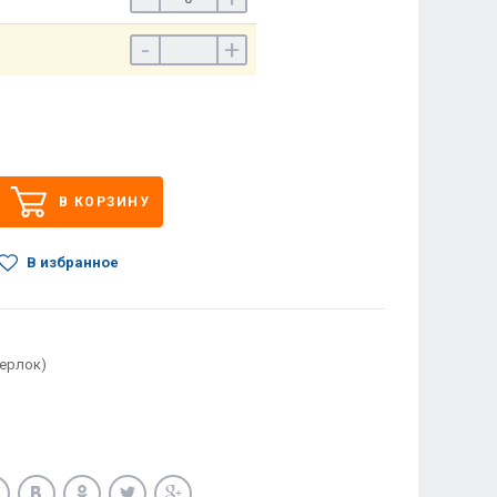
-
+
В КОРЗИНУ
В избранное
терлок)