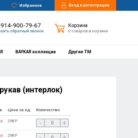
Вход и регистрация
Избранное
-914-900-79-67
Корзина
азать обратный звонок
0 товаров в корзине
AR
BAYKAR коллекции
Другие ТМ
рукав (интерлок)
к
Цена за ед.
Количество
о
298
Р
-
+
о
298
Р
-
+