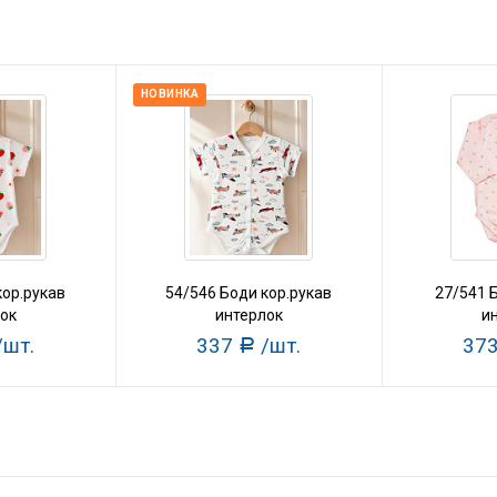
НОВИНКА
кор.рукав
54/546 Боди кор.рукав
27/541 
ок
интерлок
и
/шт.
337
/шт.
37
Р