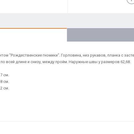
ринтом "Рождественские гномики". Горловина, низ рукавов, планка с з
 по всей длине и снизу, между пройм. Наружные швы у размеров 62,68.
7 см.
8 см.
2 см.