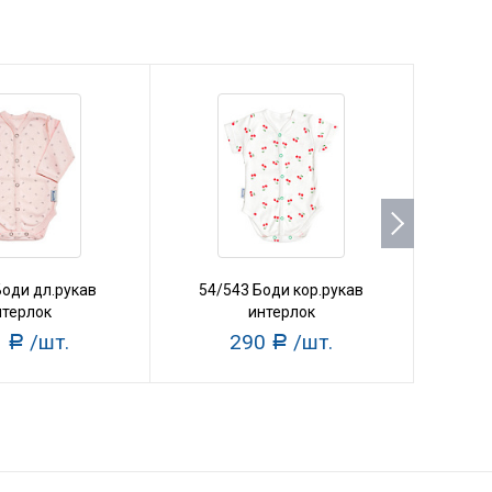
Боди дл.рукав
54/543 Боди кор.рукав
27/
нтерлок
интерлок
3
/шт.
290
/шт.
Р
Р