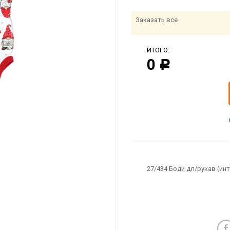
Заказать все
ИТОГО:
0
Р
27/434 Боди дл/рукав (ин