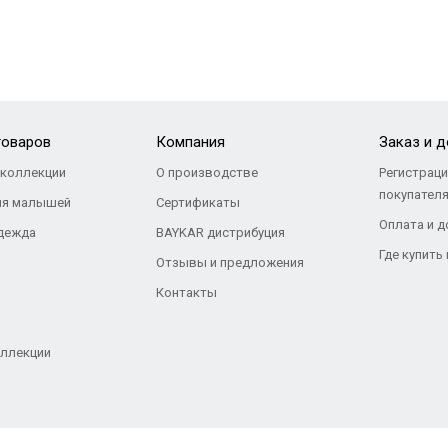
товаров
Компания
Заказ и 
коллекции
О производстве
Регистраци
покупател
ля малышей
Сертификаты
Оплата и д
дежда
BAYKAR дистрибуция
Где купить
Отзывы и предложения
Контакты
ллекции