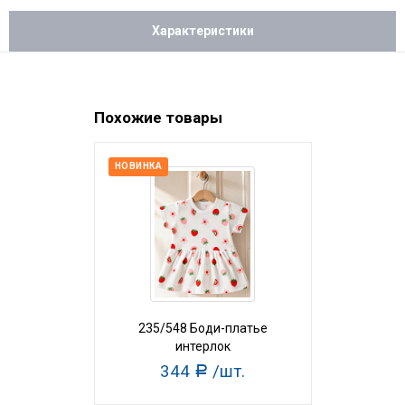
Характеристики
Похожие товары
НОВИНКА
НОВИНКА
235/548 Боди-платье
54/548 Б
интерлок
и
344
/шт.
33
Р