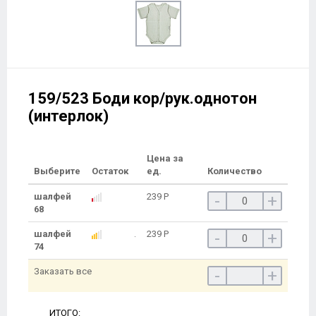
159/523 Боди кор/рук.однотон
(интерлок)
Цена за
Выберите
Остаток
ед.
Количество
шалфей
239
Р
-
+
68
шалфей
239
Р
-
+
74
Заказать все
-
+
ИТОГО: