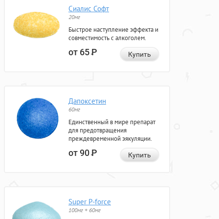
Сиалис Софт
20мг
Быстрое наступление эффекта и
совместимость с алкоголем.
от 65
Р
Купить
Дапоксетин
60мг
Единственный в мире препарат
для предотвращения
преждевременной эякуляции.
от 90
Р
Купить
Super P-force
100мг + 60мг