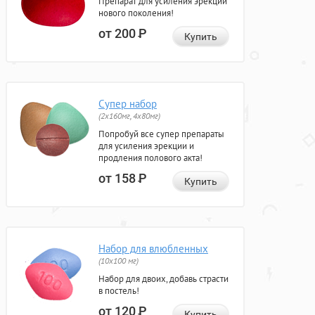
Препарат для усиления эрекции
нового поколения!
от 200
Р
Купить
Супер набор
(2х160мг, 4х80мг)
Попробуй все супер препараты
для усиления эрекции и
продления полового акта!
от 158
Р
Купить
Набор для влюбленных
(10х100 мг)
Набор для двоих, добавь страсти
в постель!
от 120
Р
Купить