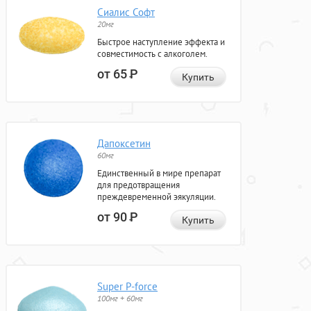
Сиалис Софт
20мг
Быстрое наступление эффекта и
совместимость с алкоголем.
от 65
Р
Купить
Дапоксетин
60мг
Единственный в мире препарат
для предотвращения
преждевременной эякуляции.
от 90
Р
Купить
Super P-force
100мг + 60мг