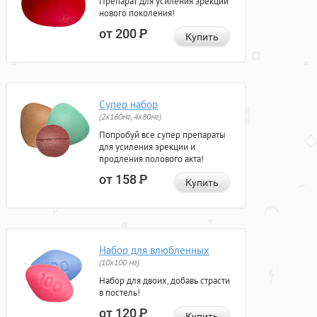
Препарат для усиления эрекции
нового поколения!
от 200
Р
Купить
Супер набор
(2х160мг, 4х80мг)
Попробуй все супер препараты
для усиления эрекции и
продления полового акта!
от 158
Р
Купить
Набор для влюбленных
(10х100 мг)
Набор для двоих, добавь страсти
в постель!
от 120
Р
Купить