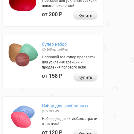
Препарат для усиления эрекции
нового поколения!
от 200
Р
Купить
Супер набор
(2х160мг, 4х80мг)
Попробуй все супер препараты
для усиления эрекции и
продления полового акта!
от 158
Р
Купить
Набор для влюбленных
(10х100 мг)
Набор для двоих, добавь страсти
в постель!
от 120
Р
Купить