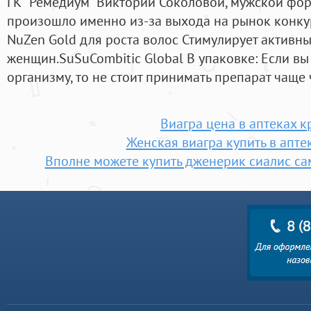
ГК "Ремедиум" Виктории Соколовой, мужской фор
произошло именно из-за выхода на рынок конку
NuZen Gold для роста волос Стимулирует активны
женщин.SuSuCombitic Global В упаковке: Если вы
организму, то не стоит принимать препарат чаще 
Виагра цена в аптеках 
Женская виагра купить в апте
Вполне можете купить дженерик сиалис са