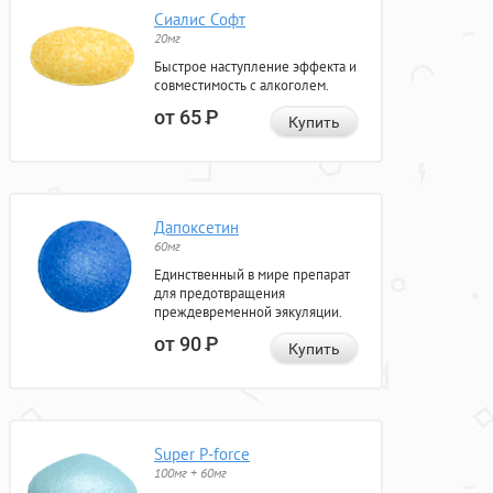
Сиалис Софт
20мг
Быстрое наступление эффекта и
совместимость с алкоголем.
от 65
Р
Купить
Дапоксетин
60мг
Единственный в мире препарат
для предотвращения
преждевременной эякуляции.
от 90
Р
Купить
Super P-force
100мг + 60мг