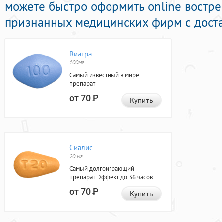
можете быстро оформить online востр
признанных медицинских фирм с доста
Виагра
100мг
Самый известный в мире
препарат
от 70
Р
Купить
Сиалис
20 мг
Самый долгоиграющий
препарат. Эффект до 36 часов.
от 70
Р
Купить