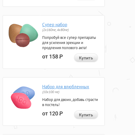
Супер набор
(2х160мг, 4х80мг)
Попробуй все супер препараты
для усиления эрекции и
продления полового акта!
от 158
Р
Купить
Набор для влюбленных
(10х100 мг)
Набор для двоих, добавь страсти
в постель!
от 120
Р
Купить