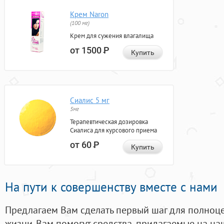
Крем Naron
(100 мг)
Крем для сужения влагалища
от 1500
Р
Купить
Сиалис 5 мг
5мг
Терапевтическая дозировка
Сиалиса для курсового приема
от 60
Р
Купить
На пути к совершенству вместе с нами
Предлагаем Вам сделать первый шаг для полноц
жизни. Вам помогут средства, придагаемые на на