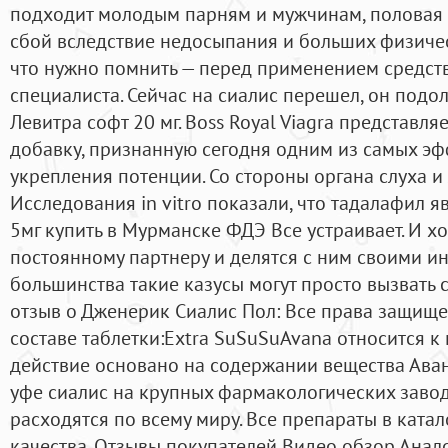
подходит молодым парням и мужчинам, половая 
сбой вследствие недосыпания и больших физичес
что нужно помнить — перед применением средст
специалиста. Сейчас на сиалис перешел, он подол
Левитра софт 20 мг. Boss Royal Viagra представл
добавку, признанную сегодня одним из самых эф
укрепления потенции. Со стороны органа слуха 
Исследования in vitro показали, что тадалафил 
5мг купить в Мурманске ФДЭ Все устраивает. И х
постоянному партнеру и делятся с ним своими и
большинства такие казусы могут просто вызвать с
отзыв о Дженерик Сиалис Пол: Все права защище
составе таблетки:Extra SuSuSuAvana относится к 
действие основано на содержании вещества Аван
уфе сиалис на крупных фармакологических завод
расходятся по всему миру. Все препараты в ката
качества. Отзывы покупателей Видео обзор Анал