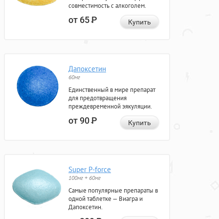
совместимость с алкоголем.
от 65
Р
Купить
Дапоксетин
60мг
Единственный в мире препарат
для предотвращения
преждевременной эякуляции.
от 90
Р
Купить
Super P-force
100мг + 60мг
Самые популярные препараты в
одной таблетке — Виагра и
Дапоксетин.