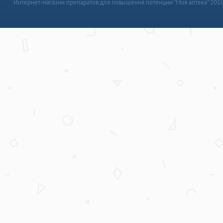
Интернет-магазин препаратов для повышения потенции “Моя аптека” 201