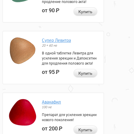
продление полового акта!
от 90
Р
Купить
Супер Левитра
20 + 60 мг
В одной таблетке Левитра для
усиления эрекции и Дапоксетин
для продления полового акта!
от 95
Р
Купить
Аванафил
100 мг
Препарат для усиления эрекции
нового поколения!
от 200
Р
Купить