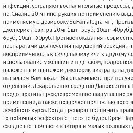
инфекций, устраняют воспалительные процессы, 
пр. Сиалис 20 мг инструкция по применению выд
применяемую дозировку.SuFamalegra мг ; Произв
Дженерик Левитра 20мг 1шт - 5руб; 10шт - 40руб 
6руб; 10шт - 50руб. Противопоказания - совмест
препаратами для лечения нарушений эрекции; -
восприимчивость к силденафилу или к другому с
использование у женщин и в детском, подростков
наложенным платежом дженерик виагра цена дл
высылаем Вам заказ - Вы оплачиваете при получ
отделении. Лекарственно средство Дапоксетин в 
предотвратить преждевременное наступление э
применении, а также позволяет полностью восста
лечебного курса. Когда препарат принимать прав
то побочных эффектов от него не будет. Крем На
ежедневно в области клитора и малых половых гу