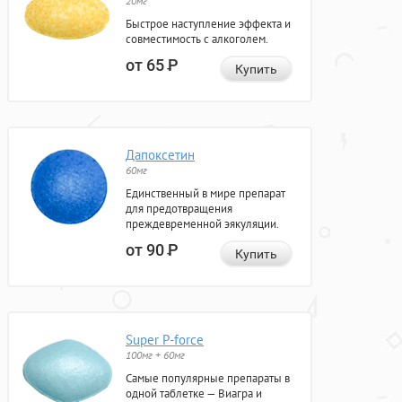
20мг
Быстрое наступление эффекта и
совместимость с алкоголем.
от 65
Р
Купить
Дапоксетин
60мг
Единственный в мире препарат
для предотвращения
преждевременной эякуляции.
от 90
Р
Купить
Super P-force
100мг + 60мг
Самые популярные препараты в
одной таблетке — Виагра и