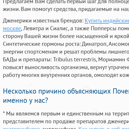
Предлагаем Вам сделать первый шаг для полноц
жизни. Вам помогут средства, придагаемые на на
Дженерики известных брендов:
Купить индийские
москве
, Левитра и Сиалис, а также Попперсы пом
сторону Вашей жизни более насыщенной и ярко
Синтетические гормоны роста
: Динатроп, Ансомо
энергии спортсменам и решат проблемы лишнего
БАДы и препараты:
Tribulus terrestris, Мориамин
повысят выносливость организма, вернут утрачен
работу многих внутренних органов, омолодят кожу
Несколько причино объясняющих Поче
именно у нас?
* Мы являемся первым и единственным на терри
представителем по продаже препаратов дженер
екатеринбурга
, силденафила
,
Как купить в спб ле