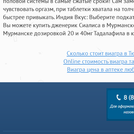
половой системы в самые сжатые сроки! Сам зам
чувствовать оргазм, при таблетки хватала на то
быстрее привыкать. Индия Вкус: Выберите подкате
Вы можете купить дженерик Сиалиса в Мурманске
Мурманске дозировкой 20 и 40мг Тадалафила в к
Сколько стоит виагра в 
Online стоимость виагра т
Виагра цена в аптеке лю