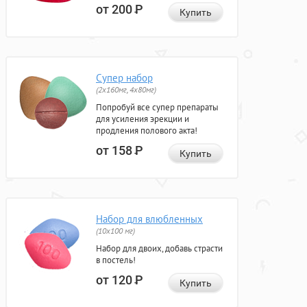
от 200
Р
Купить
Супер набор
(2х160мг, 4х80мг)
Попробуй все супер препараты
для усиления эрекции и
продления полового акта!
от 158
Р
Купить
Набор для влюбленных
(10х100 мг)
Набор для двоих, добавь страсти
в постель!
от 120
Р
Купить