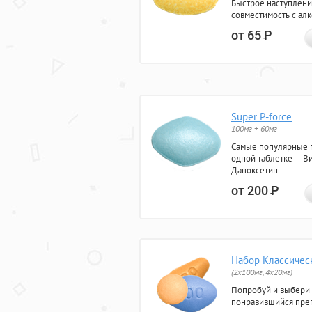
Быстрое наступлени
совместимость с ал
от 65
Р
Super P-force
100мг + 60мг
Самые популярные 
одной таблетке — Ви
Дапоксетин.
от 200
Р
Набор Классичес
(2x100мг, 4x20мг)
Попробуй и выбери
понравившийся преп