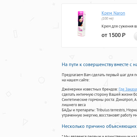
Крем Naron
(100 мг)
Крем для сужения в
от 1500
Р
На пути к совершенству вместе с 
Предлагаем Вам сделать первый шаг для п
на нашем сайте:
Дженерики известных брендов:
Где Заказ
сделать интимную сторону Вашей жизни б
Синтетические гормоны роста
: Динатроп, 
лишнего веса
БАДы и препараты:
Tribulus terrestris, М
утраченную энергию, восстановят работу мн
Несколько причино объясняющих 
* Мы являемся первым и единственным на 