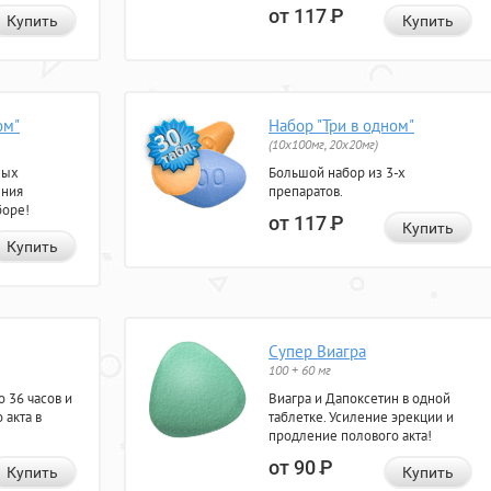
от 117
Р
Купить
Купить
ом"
Набор "Три в одном"
(10x100мг, 20x20мг)
ных
Большой набор из 3-х
ения
препаратов.
боре!
от 117
Р
Купить
Купить
Супер Виагра
100 + 60 мг
 36 часов и
Виагра и Дапоксетин в одной
 акта в
таблетке. Усиление эрекции и
продление полового акта!
от 90
Р
Купить
Купить