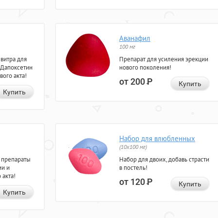
Аванафил
100 мг
евитра для
Препарат для усиления эрекции
 Дапоксетин
нового поколения!
вого акта!
от 200
Р
Купить
Купить
Набор для влюбленных
(10х100 мг)
 препараты
Набор для двоих, добавь страсти
ии и
в постель!
 акта!
от 120
Р
Купить
Купить