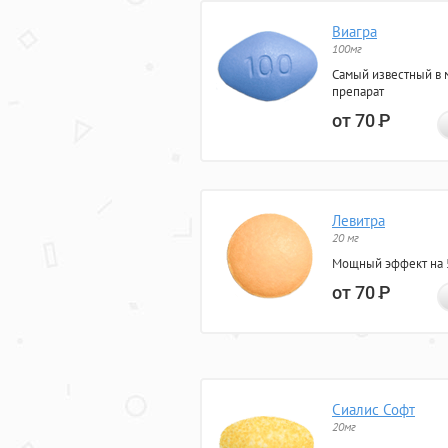
Виагра
100мг
Самый известный в 
препарат
от 70
Р
Левитра
20 мг
Мощный эффект на 5
от 70
Р
Сиалис Софт
20мг