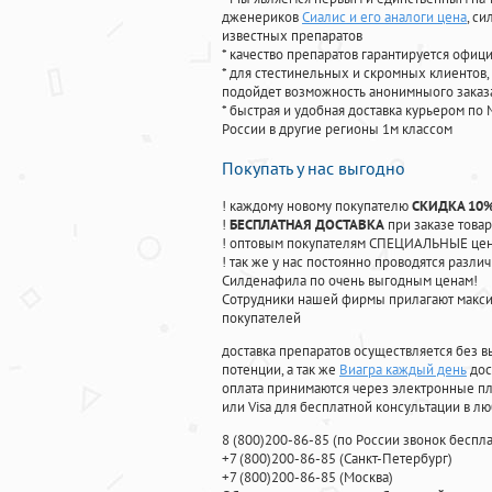
дженериков
Сиалис и его аналоги цена
, с
известных препаратов
* качество препаратов гарантируется офи
* для стестинельных и скромных клиентов,
подойдет возможность анонимныого заказа
* быстрая и удобная доставка курьером по 
России в другие регионы 1м классом
Покупать у нас выгодно
! каждому новому покупателю
СКИДКА 10
!
БЕСПЛАТНАЯ ДОСТАВКА
при заказе товар
! оптовым покупателям СПЕЦИАЛЬНЫЕ цены
! так же у нас постоянно проводятся раз
Силденафила по очень выгодным ценам!
Cотрудники нашей фирмы прилагают макси
покупателей
доставка препаратов осуществляется без в
потенции, а так же
Виагра каждый день
дос
оплата принимаются через электронные пл
или Visa для бесплатной консультации в л
8
(800
)200-86-85
(
по России звонок беспла
+7
(800
)200-86-85
(
Санкт-Петербург)
+7
(800
)200-86-85
(
Москва)