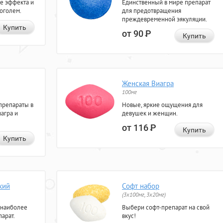
е эффекта и
Единственный в мире препарат
коголем.
для предотвращения
преждевременной эякуляции.
Купить
от 90
Р
Купить
Женская Виагра
100мг
препараты в
Новые, яркие ощущения для
агра и
девушек и женщин.
от 116
Р
Купить
Купить
кий
Софт набор
(3x100мг, 3x20мг)
 наиболее
Выбери софт-препарат на свой
арат.
вкус!