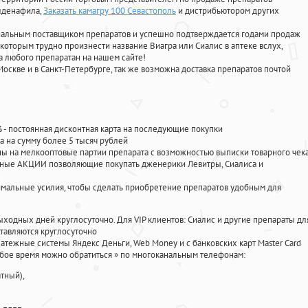
илденафила
,
Заказать камагру 100 Севастополь
и дистрибьютором других
циальным поставщиком препаратов и успешно подтверждается годами продаж
 которым трудно произнести название Виагра или Сиалис в аптеке вслух,
 любого препаратан на нашем сайте!
Москве и в Санкт-Петербурге, так же возможна доставка препаратов почтой
%
- постоянная дисконтная карта на последующие покупки
а на сумму более 5 тысяч рублей
 на мелкооптовые партии препарата с возможностью выписки товарного чек
личные АКЦИИ позволяющие покупать дженерики Левитры, Сиалиса и
мальные усилия, чтобы сделать приобретение препаратов удобным для
ыходных дней круглосуточно. Для VIP клиентов: Сиалис и другие препараты дл
тавляются круглосуточно
атежные системы Яндекс Деньги, Web Money и с банковских карт Master Card
юбое время можно обратиться
»
по многоканальным телефонам:
тный),