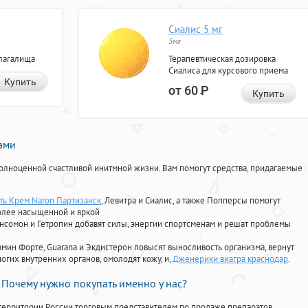
Сиалис 5 мг
5мг
лагалища
Терапевтическая дозировка
Сиалиса для курсового приема
Купить
от 60
Р
Купить
нами
олноценной счастливой инитмной жизни. Вам помогут средства, придагаемые
ать Крем Naron Партизанск
, Левитра и Сиалис, а также Попперсы помогут
олее насыщенной и яркой
Ансомон и Гетропин добавят силы, энергии спортсменам и решат проблемы
ориамин Форте, Guarana и Экдистерон повысят выносливость организма, вернут
огих внутренних органов, омолодят кожу, и,
Дженерики виагра краснодар
.
Почему нужно покупать именно у нас?
территории России торговым представителем по продаже препаратов