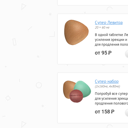
Супер Левитра
20 + 60 мг
В одной таблетке Л
усиления эрекции и
для продления поло
от 95
Р
Супер набор
(2х160мг, 4х80мг)
Попробуй все супер
для усиления эрекц
продления полового
от 158
Р