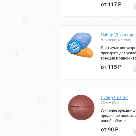
от 117
Р
Набор "Два в одн
(10x100мг, 10x20мг)
Два самых популяр
препарата для усил
эрекции в одном на
от 115
Р
Супер Сиалис
20мг + 60мг
Усиление эрекции до
продление полового
одной таблетке.
от 90
Р