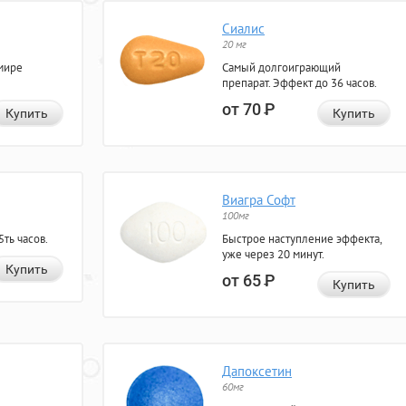
Сиалис
20 мг
мире
Самый долгоиграющий
препарат. Эффект до 36 часов.
от 70
Р
Купить
Купить
Виагра Софт
100мг
ть часов.
Быстрое наступление эффекта,
уже через 20 минут.
Купить
от 65
Р
Купить
Дапоксетин
60мг