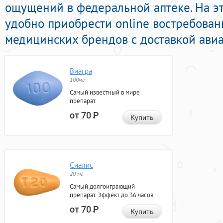
ощущений в федеральной аптеке. На э
удобно приобрести online востребова
медицинских брендов с доставкой авиа
Виагра
100мг
Самый известный в мире
препарат
от 70
Р
Купить
Сиалис
20 мг
Самый долгоиграющий
препарат. Эффект до 36 часов.
от 70
Р
Купить