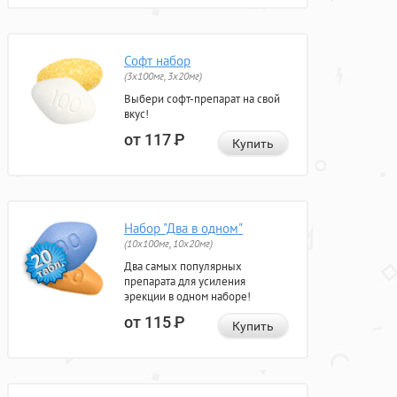
Софт набор
(3x100мг, 3x20мг)
Выбери софт-препарат на свой
вкус!
от 117
Р
Купить
Набор "Два в одном"
(10x100мг, 10x20мг)
Два самых популярных
препарата для усиления
эрекции в одном наборе!
от 115
Р
Купить