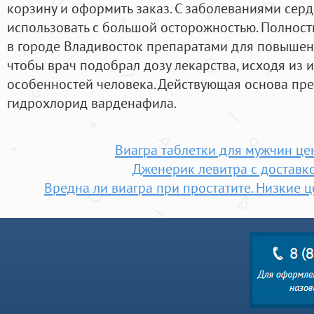
корзину и оформить заказ. С заболеваниями сер
использовать с большой осторожностью. Полност
в городе Владивосток препаратами для повышен
чтобы врач подобрал дозу лекарства, исходя из
особенностей человека. Действующая основа преп
гидрохлорид варденафила.
Виагра таблетки для мужчин це
Дженерик левитра с доставк
Вредна ли виагра при простатите. Низкие 