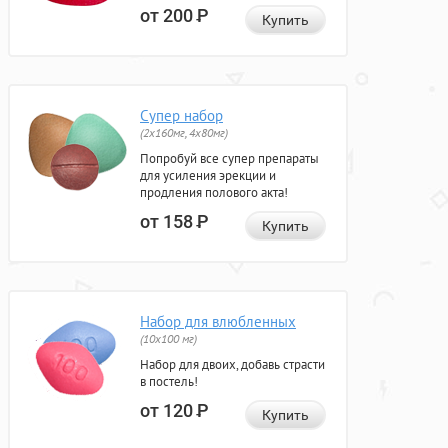
от 200
Р
Купить
Супер набор
(2х160мг, 4х80мг)
Попробуй все супер препараты
для усиления эрекции и
продления полового акта!
от 158
Р
Купить
Набор для влюбленных
(10х100 мг)
Набор для двоих, добавь страсти
в постель!
от 120
Р
Купить