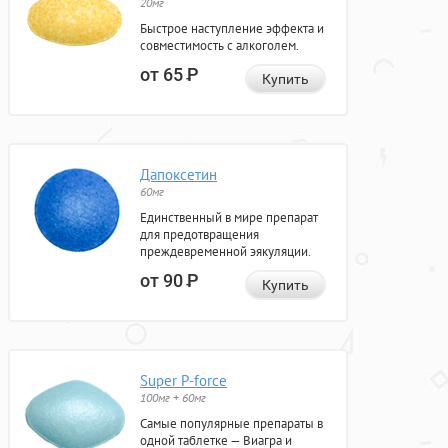
20мг
Быстрое наступление эффекта и
совместимость с алкоголем.
от 65
Р
Купить
Дапоксетин
60мг
Единственный в мире препарат
для предотвращения
преждевременной эякуляции.
от 90
Р
Купить
Super P-force
100мг + 60мг
Самые популярные препараты в
одной таблетке — Виагра и