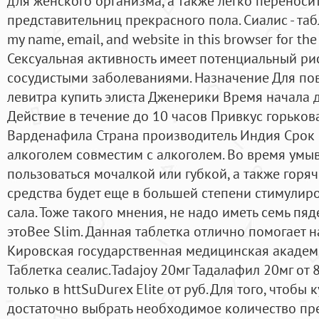
для женского организма, а также легко перенос
представительниц прекрасного пола. Сиалис - та
my name, email, and website in this browser for th
Сексуальная активность имеет потенциальный ри
сосудистыми заболеваниями. Назначение Для п
левитра купить элиста Дженерики Время начала 
Действие в течение до 10 часов Привкус горьков
Варденафила Страна производитель Индия Срок 
алкоголем совместим с алкоголем. Во время умыв
пользоваться мочалкой или губкой, а также горя
средства будет еще в большей степени стимулир
сала. Тоже такого мнения, не надо иметь семь пяд
этоBee Slim. Данная таблетка отлично помогает н
Кировская государственная медицинская академ
Таблетка сеалис.Tadajoy 20мг Тадалафил 20мг от 
только в httSuDurex Elite от руб. Для того, чтобы
достаточно выбрать необходимое количество пре