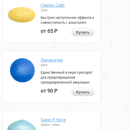
Сиалис Софт
20мг
Быстрое наступление эффекта и
совместимость с алкоголем.
от 65
Р
Купить
Дапоксетин
60мг
Единственный в мире препарат
для предотвращения
преждевременной эякуляции.
от 90
Р
Купить
Super P-force
100мг + 60мг