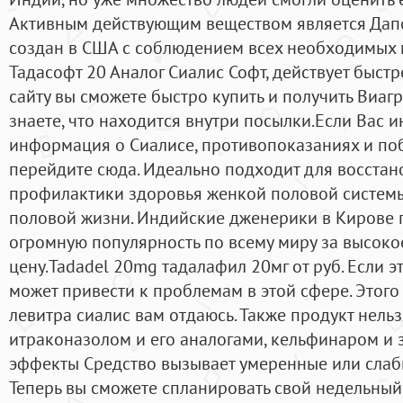
Активным действующим веществом является Дапо
создан в США с соблюдением всех необходимых м
Тадасофт 20 Аналог Сиалис Софт, действует быстр
сайту вы сможете быстро купить и получить Виагр
знаете, что находится внутри посылки.Если Вас 
информация о Сиалисе, противопоказаниях и поб
перейдите сюда. Идеально подходит для восстан
профилактики здоровья женкой половой систем
половой жизни. Индийские дженерики в Кирове п
огромную популярность по всему миру за высокое
цену.Tadadel 20mg тадалафил 20мг от руб. Если это
может привести к проблемам в этой сфере. Этого 
левитра сиалис вам отдаюсь. Также продукт нельз
итраконазолом и его аналогами, кельфинаром и
эффекты Средство вызывает умеренные или слаб
Теперь вы сможете спланировать свой недельный 