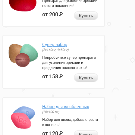
Препарат для усиления эрекции
нового поколения!
от 200
Р
Купить
Супер набор
(2х160мг, 4х80мг)
Попробуй все супер препараты
для усиления эрекции и
продления полового акта!
от 158
Р
Купить
Набор для влюбленных
(10х100 мг)
Набор для двоих, добавь страсти
в постель!
от 120
Р
Купить