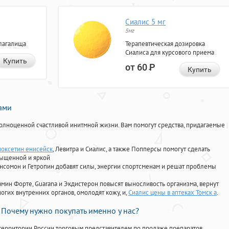
Сиалис 5 мг
5мг
лагалища
Терапевтическая дозировка
Сиалиса для курсового приема
Купить
от 60
Р
Купить
нами
олноценной счастливой инитмной жизни. Вам помогут средства, придагаемые
поксетин енисейск
, Левитра и Сиалис, а также Попперсы помогут сделать
сыщенной и яркой
Ансомон и Гетропин добавят силы, энергии спортсменам и решат проблемы
ориамин Форте, Guarana и Экдистерон повысят выносливость организма, вернут
огих внутренних органов, омолодят кожу, и,
Сиалис цены в аптеках Томск а
.
Почему нужно покупать именно у нас?
территории России торговым представителем по продаже препаратов