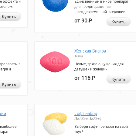
е эффекта и
Единственный в мире препарат
коголем.
для предотвращения
преждевременной эякуляции.
Купить
от 90
Р
Купить
Женская Виагра
100мг
препараты в
Новые, яркие ощущения для
агра и
девушек и женщин.
от 116
Р
Купить
Купить
кий
Софт набор
(3x100мг, 3x20мг)
 наиболее
Выбери софт-препарат на свой
арат.
вкус!