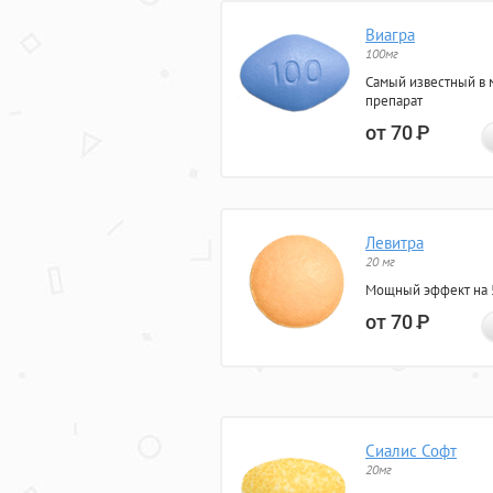
Виагра
100мг
Самый известный в 
препарат
от 70
Р
Левитра
20 мг
Мощный эффект на 5
от 70
Р
Сиалис Софт
20мг