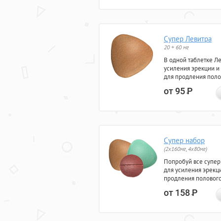
Супер Левитра
20 + 60 мг
В одной таблетке Л
усиления эрекции и
для продления поло
от 95
Р
Супер набор
(2х160мг, 4х80мг)
Попробуй все супер
для усиления эрекц
продления полового
от 158
Р