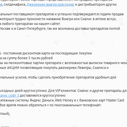
ов
, силденафила
,
Дженерики виагра краснодар
и дистрибьютором других
циальным поставщиком препаратов и успешно подтверждается годами продаж
 которым трудно произнести название Виагра или Сиалис в аптеке вслух,
 любого препаратан на нашем сайте!
Москве и в Санкт-Петербурге, так же возможна доставка препаратов почтой
%
- постоянная дисконтная карта на последующие покупки
а на сумму более 5 тысяч рублей
 на мелкооптовые партии препарата с возможностью выписки товарного чек
личные АКЦИИ позволяющие покупать дженерики Левитры, Сиалиса и
мальные усилия, чтобы сделать приобретение препаратов удобным для
ыходных дней круглосуточно. Для VIP клиентов: Сиалис и другие препараты дл
иалис софт 3
доставляются круглосуточно
атежные системы Яндекс Деньги, Web Money и с банковских карт Master Card
юбое время можно обратиться
»
по многоканальным телефонам:
тный),