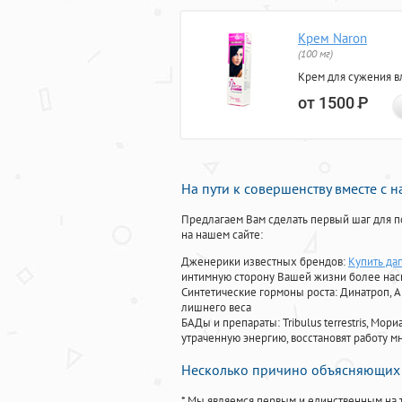
Крем Naron
(100 мг)
Крем для сужения в
от 1500
Р
На пути к совершенству вместе с 
Предлагаем Вам сделать первый шаг для п
на нашем сайте:
Дженерики известных брендов:
Купить да
интимную сторону Вашей жизни более на
Синтетические гормоны роста
: Динатроп, 
лишнего веса
БАДы и препараты:
Tribulus terrestris, М
утраченную энергию, восстановят работу мн
Несколько причино объясняющих 
* Мы являемся первым и единственным на 