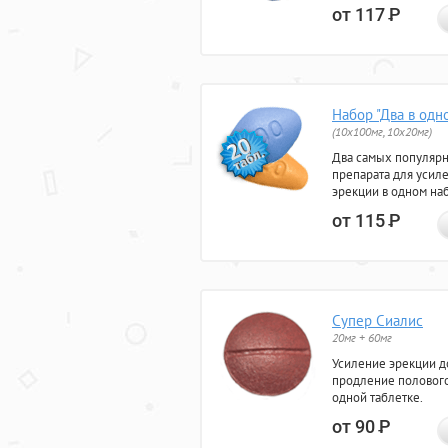
от 117
Р
Набор "Два в одн
(10x100мг, 10x20мг)
Два самых популяр
препарата для усил
эрекции в одном на
от 115
Р
Супер Сиалис
20мг + 60мг
Усиление эрекции до
продление полового
одной таблетке.
от 90
Р