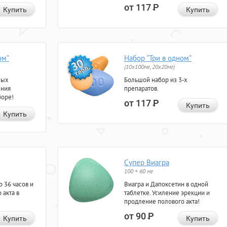
от 117
Р
Купить
Купить
ом"
Набор "Три в одном"
(10x100мг, 20x20мг)
ных
Большой набор из 3-х
ения
препаратов.
боре!
от 117
Р
Купить
Купить
Супер Виагра
100 + 60 мг
 36 часов и
Виагра и Дапоксетин в одной
 акта в
таблетке. Усиление эрекции и
продление полового акта!
от 90
Р
Купить
Купить