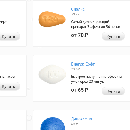
Сиалис
20 мг
мире
Самый долгоиграющий
препарат. Эффект до 36 часов.
от 70
Р
Купить
Купить
Виагра Софт
100мг
ть часов.
Быстрое наступление эффекта,
уже через 20 минут.
Купить
от 65
Р
Купить
Дапоксетин
60мг