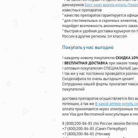
дженериков
Босс роял виагра купить Покр
известных препаратов
* качество препаратов гарантируется офи
* для стестинельных и скромных клиентов,
подойдет возможность анонимныого заказа
* быстрая и удобная доставка курьером по 
России в другие регионы 1м классом
Покупать у нас выгодно
! каждому новому покупателю
СКИДКА 10
!
БЕСПЛАТНАЯ ДОСТАВКА
при заказе товар
! оптовым покупателям СПЕЦИАЛЬНЫЕ цены
! так же у нас постоянно проводятся раз
Силденафила по очень выгодным ценам!
Cотрудники нашей фирмы прилагают макси
покупателей
доставка препаратов осуществляется без в
потенции, а так же
В какой аптеке купить с
оплата принимаются через электронные пл
или Visa для бесплатной консультации в л
8
(800
)200-86-85
(
по России звонок беспла
+7
(800
)200-86-85
(
Санкт-Петербург)
+7
(800
)200-86-85
(
Москва)