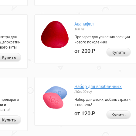
Аванафил
100 мг
евитра для
Препарат для усиления эрекции
 Дапоксетин
нового поколения!
вого акта!
от 200
Р
Купить
Купить
Набор для влюбленных
(10х100 мг)
 препараты
Набор для двоих, добавь страсти
ии и
в постель!
 акта!
от 120
Р
Купить
Купить