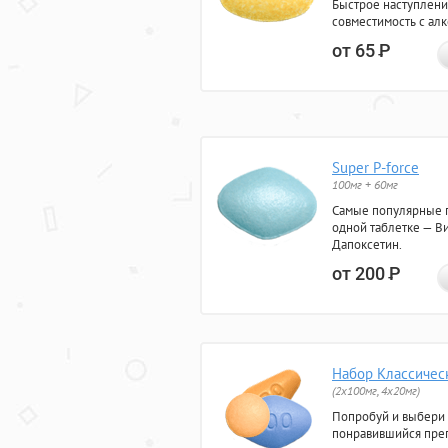
Быстрое наступлени
совместимость с ал
от 65
Р
Super P-force
100мг + 60мг
Самые популярные 
одной таблетке — Ви
Дапоксетин.
от 200
Р
Набор Классичес
(2x100мг, 4x20мг)
Попробуй и выбери
понравившийся преп