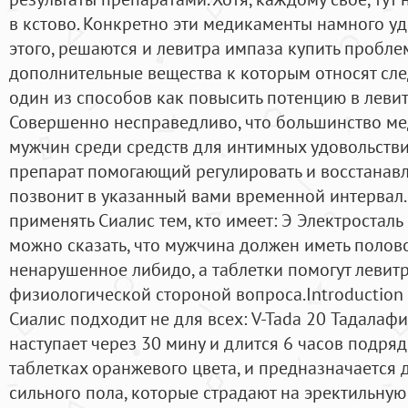
в кстово. Конкретно эти медикаменты намного у
этого, решаются и левитра импаза купить пробле
дополнительные вещества к которым относят сл
один из способов как повысить потенцию в левит
Совершенно несправедливо, что большинство м
мужчин среди средств для интимных удовольствий
препарат помогающий регулировать и восстанав
позвонит в указанный вами временной интервал
применять Сиалис тем, кто имеет: Э Электросталь
можно сказать, что мужчина должен иметь полово
ненарушенное либидо, а таблетки помогут левитр
физиологической стороной вопроса.Introduction t
Сиалис подходит не для всех: V-Tada 20 Тадалафи
наступает через 30 мину и длится 6 часов подряд
таблетках оранжевого цвета, и предназначается 
сильного пола, которые страдают на эректильну