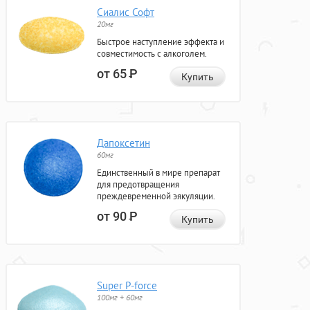
Сиалис Софт
20мг
Быстрое наступление эффекта и
совместимость с алкоголем.
от 65
Р
Купить
Дапоксетин
60мг
Единственный в мире препарат
для предотвращения
преждевременной эякуляции.
от 90
Р
Купить
Super P-force
100мг + 60мг