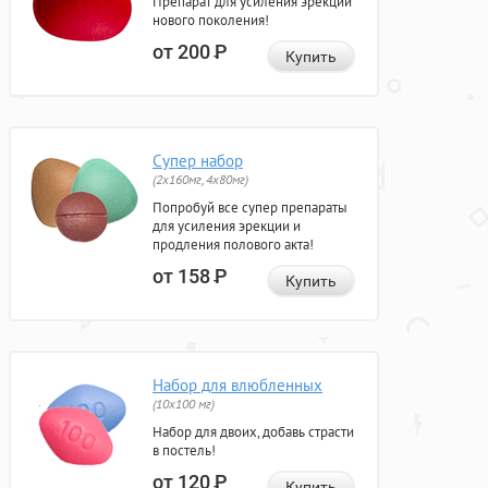
Препарат для усиления эрекции
нового поколения!
от 200
Р
Купить
Супер набор
(2х160мг, 4х80мг)
Попробуй все супер препараты
для усиления эрекции и
продления полового акта!
от 158
Р
Купить
Набор для влюбленных
(10х100 мг)
Набор для двоих, добавь страсти
в постель!
от 120
Р
Купить