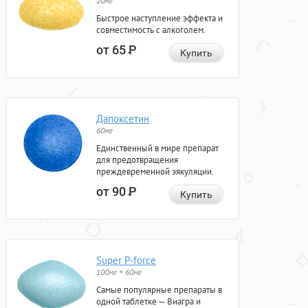
20мг
Быстрое наступление эффекта и
совместимость с алкоголем.
от 65
Р
Купить
Дапоксетин
60мг
Единственный в мире препарат
для предотвращения
преждевременной эякуляции.
от 90
Р
Купить
Super P-force
100мг + 60мг
Самые популярные препараты в
одной таблетке — Виагра и