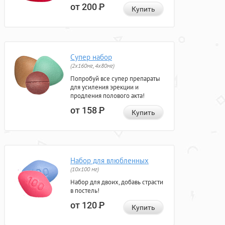
от 200
Р
Купить
Супер набор
(2х160мг, 4х80мг)
Попробуй все супер препараты
для усиления эрекции и
продления полового акта!
от 158
Р
Купить
Набор для влюбленных
(10х100 мг)
Набор для двоих, добавь страсти
в постель!
от 120
Р
Купить