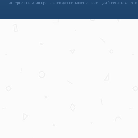
Интернет-магазин препаратов для повышения потенции “Моя аптека” 201