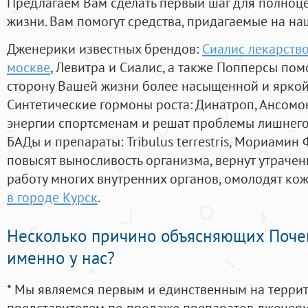
Предлагаем Вам сделать первый шаг для полноц
жизни. Вам помогут средства, придагаемые на на
Дженерики известных брендов:
Сиалис лекарств
москве
, Левитра и Сиалис, а также Попперсы пом
сторону Вашей жизни более насыщенной и ярко
Синтетические гормоны роста
: Динатроп, Ансомо
энергии спортсменам и решат проблемы лишнего
БАДы и препараты:
Tribulus terrestris, Мориамин
повысят выносливость организма, вернут утрачен
работу многих внутренних органов, омолодят кожу
в городе Курск
.
Несколько причино объясняющих Поче
именно у нас?
* Мы являемся первым и единственным на терри
представителем по продаже препаратов дженер