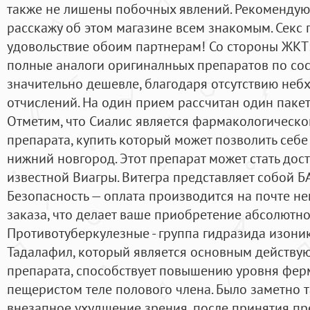
также не лишены побочных явлений. Рекомендую 
расскажу об этом магазине всем знакомым. Секс
удовольствие обоим партнерам! Со стороны ЖКТ: 
полные аналоги оригиналньых препаратов по сос
значительно дешевле, благодаря отсутствию неб
отчислений. На один прием рассчитан один пакет
Отметим, что Сиалис является фармакологическ
препарата, купить который может позволить себе
нижний новгород. Этот препарат может стать до
известной Виагры. Витегра представляет собой БА
Безопасность — оплата производится на почте н
заказа, что делает ваше приобретение абсолютн
Противотуберкулезные - группа гидразида изони
Тадалафил, который является основным действ
препарата, способствует повышению уровня фер
пещеристом теле полового члена. Было заметно 
внезапное ухудшение зрения, после принятия пре