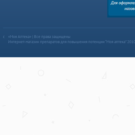
«Моя Аптека» | Все права защищены
Интернет-магазин препаратов для повышения потенции “Моя аптека” 201