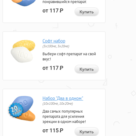
понравившийся препарат.
от 117
Р
Купить
Софт набор
(3x100мг, 3x20мг)
Выбери софт-препарат на свой
вкус!
от 117
Р
Купить
Набор "Два в одном"
(10x100мг, 10x20мг)
Два самых популярных
препарата для усиления
эрекции в одном наборе!
от 115
Р
Купить