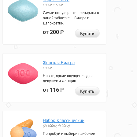
100мг + 60мг
Самые популярные препараты в
одной таблетке — Виагра и
Дапоксетин.
от 200
Р
Купить
Женская Виагра
100мг
Новые, яркие ощущения для
девушек и женщин.
от 116
Р
Купить
Набор Классический
(2x100мг, 4x20мг)
Попробуй и выбери наиболее