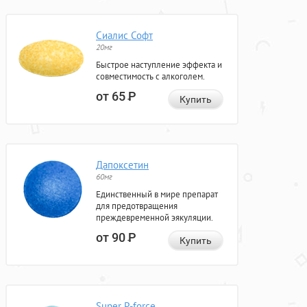
Сиалис Софт
20мг
Быстрое наступление эффекта и
совместимость с алкоголем.
от 65
Р
Купить
Дапоксетин
60мг
Единственный в мире препарат
для предотвращения
преждевременной эякуляции.
от 90
Р
Купить
Super P-force