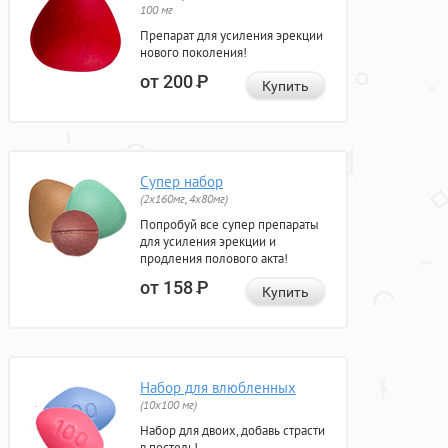
100 мг
Препарат для усиления эрекции
нового поколения!
от 200
Р
Купить
Супер набор
(2х160мг, 4х80мг)
Попробуй все супер препараты
для усиления эрекции и
продления полового акта!
от 158
Р
Купить
Набор для влюбленных
(10х100 мг)
Набор для двоих, добавь страсти
в постель!