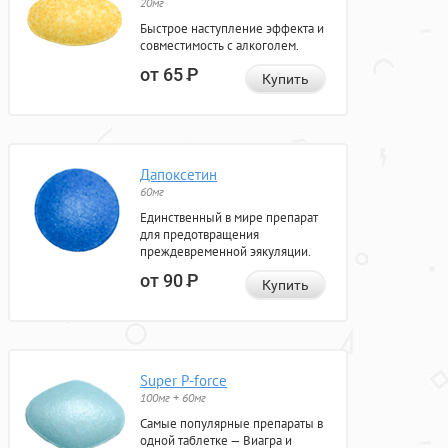
20мг
Быстрое наступление эффекта и
совместимость с алкоголем.
от 65
Р
Купить
Дапоксетин
60мг
Единственный в мире препарат
для предотвращения
преждевременной эякуляции.
от 90
Р
Купить
Super P-force
100мг + 60мг
Самые популярные препараты в
одной таблетке — Виагра и