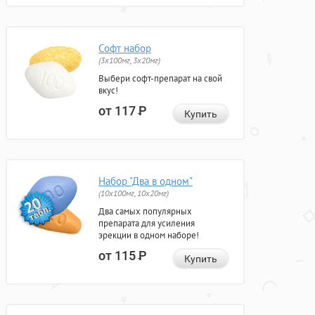
Софт набор
(3x100мг, 3x20мг)
Выбери софт-препарат на свой
вкус!
от 117
Р
Купить
Набор "Два в одном"
(10x100мг, 10x20мг)
Два самых популярных
препарата для усиления
эрекции в одном наборе!
от 115
Р
Купить