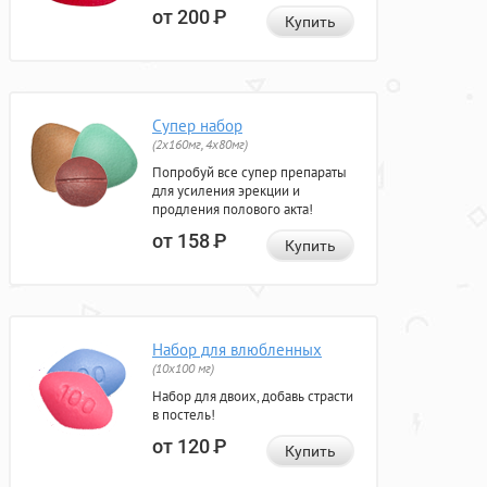
от 200
Р
Купить
Супер набор
(2х160мг, 4х80мг)
Попробуй все супер препараты
для усиления эрекции и
продления полового акта!
от 158
Р
Купить
Набор для влюбленных
(10х100 мг)
Набор для двоих, добавь страсти
в постель!
от 120
Р
Купить